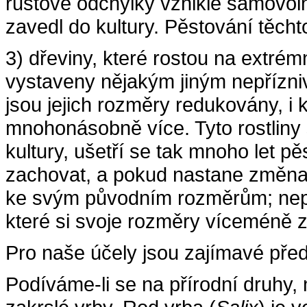
růstové odchylky vzniklé samovolně
zavedl do kultury. Pěstování těcht
3) dřeviny, které rostou na extrém
vystaveny nějakým jiným nepřízniv
jsou jejich rozměry redukovány, i 
mnohonásobně více. Tyto rostliny 
kultury, ušetří se tak mnoho let p
zachovat, a pokud nastane změna
ke svým původním rozměrům; nepat
které si svoje rozměry víceméně 
Pro naše účely jsou zajímavé před
Podíváme-li se na přírodní druhy