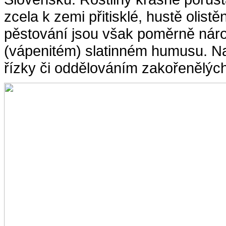
zcela k zemi přitisklé, hustě olist
pěstování jsou však poměrně nároč
(vápenitém) slatinném humusu. Na
řízky či oddělováním zakořenělýc