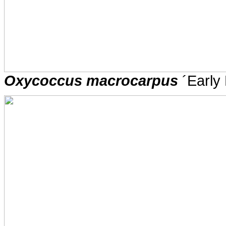
O
xycoccus macrocarpus
´Early