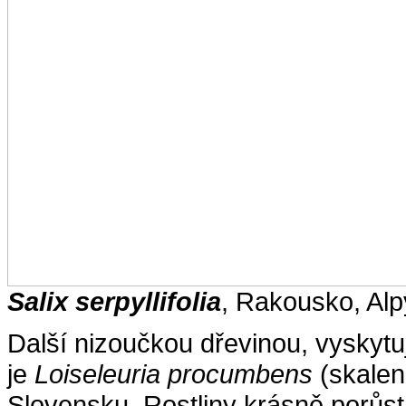
Salix serpyllifolia
, Rakousko, Alp
Další nizoučkou dřevinou, vyskytu
je
Loiseleuria procumbens
(skalen
Slovensku. Rostliny krásně porůsta