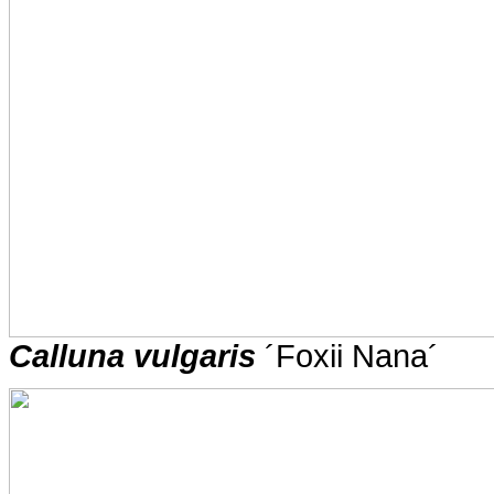
Calluna vulgaris
´Foxii Nana´