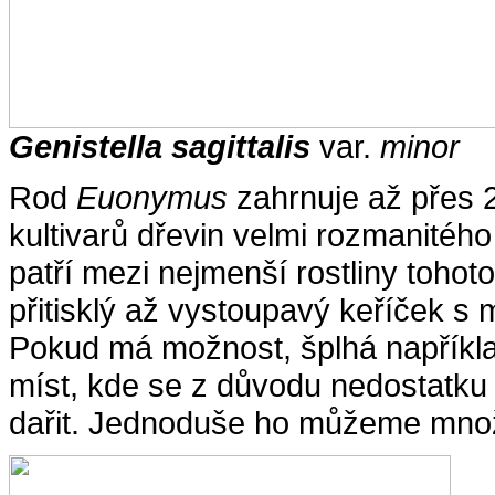
Genistella sagittalis
var.
minor
Rod
Euonymus
zahrnuje až přes 2
kultivarů dřevin velmi rozmanitéh
patří mezi nejmenší rostliny tohoto
přitisklý až vystoupavý keříček s m
Pokud má možnost, šplhá napříkla
míst, kde se z důvodu nedostatku 
dařit. Jednoduše ho můžeme množ