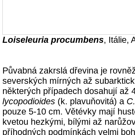
Loiseleuria procumbens
, Itálie
Půvabná zakrslá dřevina je rovně
severských mírných až subarktick
některých případech dosahují až 
lycopodioides
(k. plavuňovitá) a
C.
pouze 5-10 cm. Větévky mají hustě
kvetou hezkými, bílými až narůžov
příhodných podmínkách velmi bohat