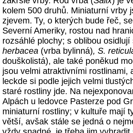
zakrslé vrby. Rod vrba (
Salix
) je 
kolem 500 druhů. Miniaturní vrby 
zjevem. Ty, o kterých bude řeč, se
Severní Ameriky, rostou nad hranic
rozsáhlé plochy; s oblibou osidluj
herbacea
(vrba bylinná)
, S. reticu
douškolistá), ale také poněkud m
jsou velmi atraktivními rostlinami
leckde si podle jejich velmi tlus
staré rostliny jde. Na nejexponova
Alpách u ledovce Pasterze pod Gr
miniaturní rostliny; v kultuře mají
větší, avšak stále se jedná o nej
vždy snadné, je třeba jim vyhradit