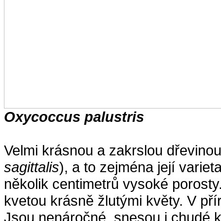
Oxycoccus palustris
Velmi krásnou a zakrslou dřevinou 
sagittalis
), a to zejména její variet
několik centimetrů vysoké porosty
kvetou krásně žlutými květy. V přír
Jsou nenáročné, snesou i chudé 