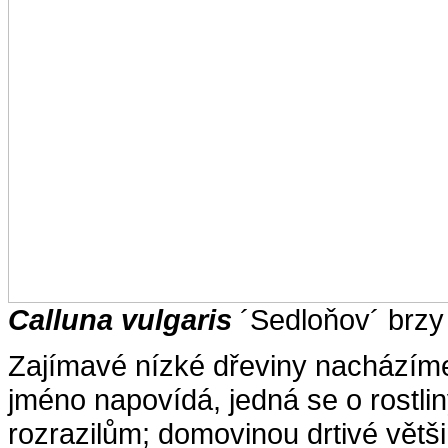
Calluna vulgaris
´Sedloňov´ brzy
Zajímavé nízké dřeviny nacházím
jméno napovídá, jedná se o rostli
rozrazilům; domovinou drtivé větši