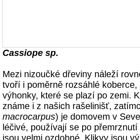
Cassiope sp.
Mezi nizoučké dřeviny náleží rovn
tvoří i poměrně rozsáhlé koberce, 
výhonky, které se plazí po zemi. K
známe i z našich rašelinišť, zatímc
macrocarpus
) je domovem v Sever
léčivé, používají se po přemrznutí
jsou velmi ozdobné. Klikvy jsou vý