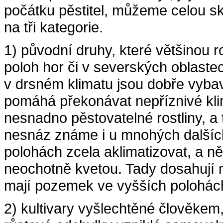
počátku pěstitel, můžeme celou sku
na tři kategorie.
1) původní druhy, které většinou
poloh hor či v severských oblast
v drsném klimatu jsou dobře vybav
pomáhá překonávat nepříznivé klim
nesnadno pěstovatelné rostliny, a 
nesnáz známe i u mnohých dalších 
polohách zcela aklimatizovat, a n
neochotně kvetou. Tady dosahují n
mají pozemek ve vyšších polohác
2) kultivary vyšlechtěné člověke