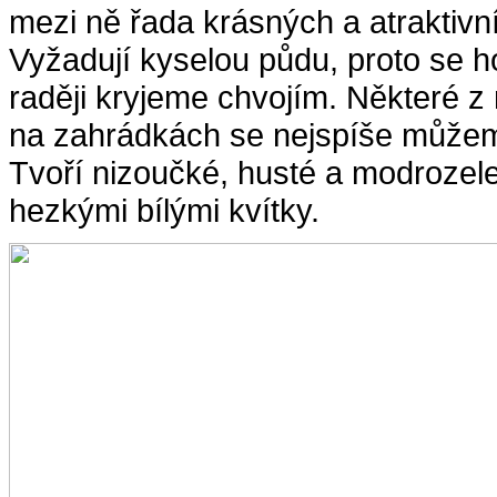
mezi ně řada krásných a atraktivn
Vyžadují kyselou půdu, proto se h
raději kryjeme chvojím. Některé z
na zahrádkách se nejspíše může
Tvoří nizoučké, husté a modrozele
hezkými bílými kvítky.