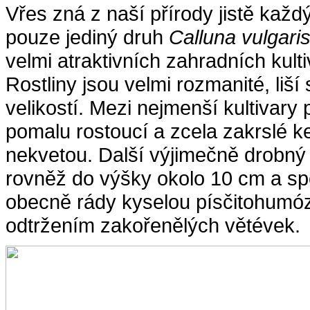
Vřes zná z naší přírody jistě kaž
pouze jediný druh
Calluna vulgari
velmi atraktivních zahradních kulti
Rostliny jsou velmi rozmanité, liš
velikostí. Mezi nejmenší kultivary p
pomalu rostoucí a zcela zakrslé k
nekvetou. Další výjimečně drobný k
rovněž do výšky okolo 10 cm a spo
obecně rády kyselou písčitohumóz
odtržením zakořenělých větévek.