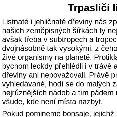
Trpasličí 
Listnaté i jehličnaté dřeviny nás z
našich zeměpisných šířkách ty ne
avšak třeba v subtropech a tropec
dvojnásobně tak vysokými, z čeho
živé organismy na planetě. Protikl
bychom leckdy přehlédli i v trávě
dřeviny ani nepovažovali. Právě p
vyhledávané, hodí se do malých z
nejrůznějších nádob a tím pádem m
všude, kde není místa nazbyt.
Pokud pomineme bonsaje, jejichž 