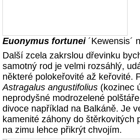
E
uonymus fortunei
´Kewensis´ 
Další zcela zakrslou dřevinku byc
samotný rod je velmi rozsáhlý, ud
některé polokeřovité až keřovité.
Astragalus angustifolius
(kozinec ú
neprodyšné modrozelené polštáře 
divoce například na Balkáně. Je ve
kamenité záhony do štěrkovitých 
na zimu lehce přikrýt chvojím.